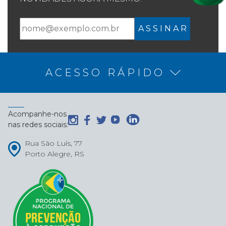
A S S I N A R
ACESSO RÁPIDO
Acompanhe-nos
nas redes sociais:
Rua São Luís, 77
Porto Alegre, RS