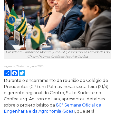
Presidente Lamartine Moreira (Crea-GO) coordenou as atividades do
CP em Palmas. Créditos: Arquivo Confea
segunda, 24 de março de 2025
Compartilhar
Facebook
Twitter
Durante o encerramento da reunião do Colégio de
Presidentes (CP) em Palmas, nesta sexta-feira (21/3),
o gerente regional do Centro, Sul e Sudeste no
Confea, arq. Adilson de Lara, apresentou detalhes
sobre o projeto básico da
80ª Semana Oficial da
Engenharia e da Agronomia (Soea)
, que será