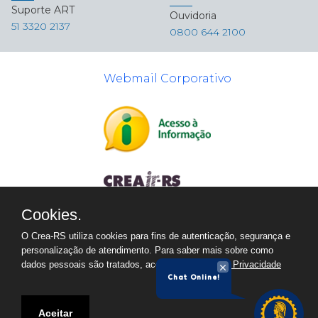
Suporte ART
Ouvidoria
51 3320 2137
0800 644 2100
Webmail Corporativo
Cookies.
O Crea-RS utiliza cookies para fins de autenticação, segurança e
personalização de atendimento. Para saber mais sobre como
dados pessoais são tratados, acesse a
Política de Privacidade
Chat Online!
Aceitar