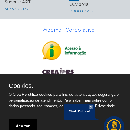
Suporte ART
Ouvidoria
51 3320 2137
0800 644 2100
Webmail Corporativo
Cookies.
O Crea-RS utiliza cookies para fins de autenticação, segurança e
personalização de atendimento. Para saber mais sobre como
dados pessoais são tratados, acesse a
Política de Privacidade
Chat Online!
Aceitar