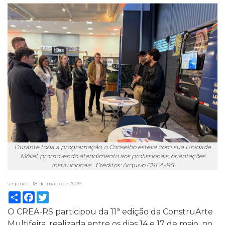
Durante toda a programação, o Conselho esteve com sua Unidade
Móvel, promovendo atendimento aos profissionais, orientações
institucionais . Créditos: Arquivo CREA-RS
segunda, 18 de maio de 2026
Compartilhar
Facebook
Twitter
O CREA-RS participou da 11ª edição da ConstruArte
Multifeira, realizada entre os dias 14 e 17 de maio, no