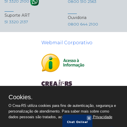
51 3320 2100
0800 510 2563
Suporte ART
Ouvidoria
51 3320 2137
0800 644 2100
Webmail Corporativo
Cookies.
O Crea-RS utiliza cookies para fins de autenticação, segurança e
personalização de atendimento. Para saber mais sobre como
dados pessoais são tratados, acesse a
Política de Privacidade
Chat Online!