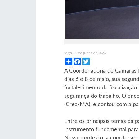
terça, 02 de junho de 2026
Compartilhar
Facebook
Twitter
A Coordenadoria de Câmaras Es
dias 6 e 8 de maio, sua segun
fortalecimento da fiscalização
segurança do trabalho. O enco
(Crea-MA), e contou com a par
Entre os principais temas da 
instrumento fundamental para
Nesse contexto, a coordenado