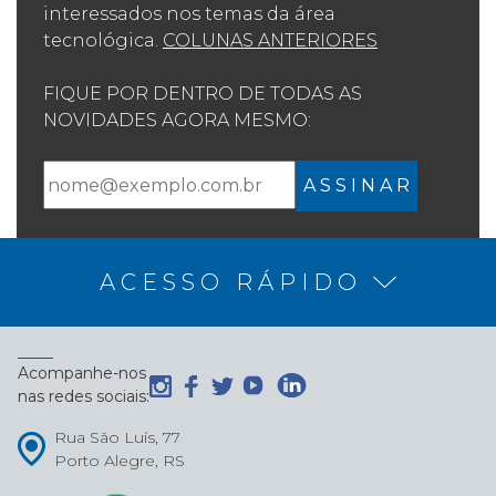
interessados nos temas da área
tecnológica.
COLUNAS ANTERIORES
FIQUE POR DENTRO DE TODAS AS
NOVIDADES AGORA MESMO:
A S S I N A R
ACESSO RÁPIDO
Acompanhe-nos
nas redes sociais:
Rua São Luís, 77
Porto Alegre, RS