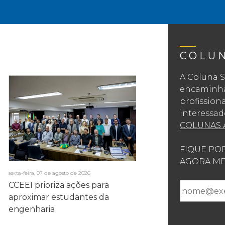
COLU
A Coluna S
encaminhad
profission
interessad
COLUNAS 
FIQUE PO
AGORA ME
sexta-feira, 07 de agosto de 2026
CCEEI prioriza ações para
aproximar estudantes da
engenharia