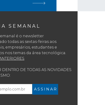
NA SEMANAL
emanal é o newsletter
o todas as sextas-feiras aos
ais, empresários, estudantes e
os nos temas da área tecnológica.
ANTERIORES
R DENTRO DE TODAS AS NOVIDADES
SMO:
A S S I N A R