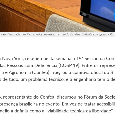
ngenheiro Daniel Faganello, representante do Confea. Créditos: Arquivo MD
 Nova York, recebeu nesta semana a 19ª Sessão da Conf
as Pessoas com Deficiência (COSP 19). Entre os represe
ia e Agronomia (Confea) integrou a comitiva oficial do
tes de tudo, um problema técnico, e a engenharia tem o de
o, representante do Confea, discursou no Fórum da Soci
resença brasileira no evento. Em vez de tratar acessib
lo a definiu como a "viabilidade técnica da liberdade", 