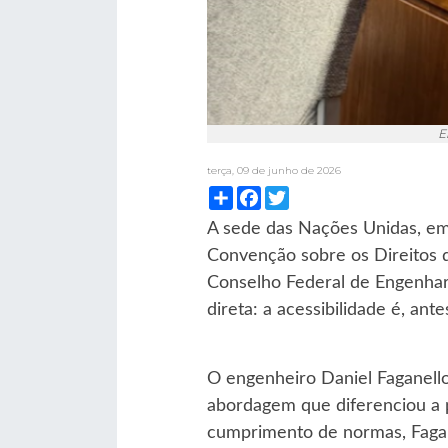
E
terça, 09 de junho de 2026
Compartilhar
Facebook
Twitter
A sede das Nações Unidas, em
Convenção sobre os Direitos d
Conselho Federal de Engenhar
direta: a acessibilidade é, an
O engenheiro Daniel Faganell
abordagem que diferenciou a p
cumprimento de normas, Faganel