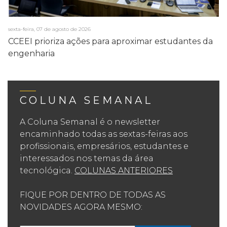
sexta-feira, 07 de agosto de 2026
CCEEI prioriza ações para aproximar estudantes da
engenharia
COLUNA SEMANAL
A Coluna Semanal é o newsletter
encaminhado todas as sextas-feiras aos
profissionais, empresários, estudantes e
interessados nos temas da área
tecnológica.
COLUNAS ANTERIORES
FIQUE POR DENTRO DE TODAS AS
NOVIDADES AGORA MESMO: