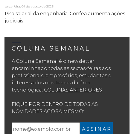
terça-feira, 04 de agosto de 2026
Piso salarial da engenharia: Confea aumenta ações
judiciais
COLUNA SEMANAL
A Coluna Semanal é o newsletter
encaminhado todas as sextas-feiras aos
profissionais, empresários, estudantes e
interessados nos temas da área
tecnológica.
COLUNAS ANTERIORES
FIQUE POR DENTRO DE TODAS AS
NOVIDADES AGORA MESMO:
A S S I N A R