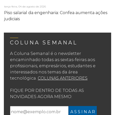
terça-feira, 04 de agosto de 2026
Piso salarial da engenharia: Confea aumenta ações
judiciais
COLUNA SEMANAL
A Coluna Semanal é o newsletter
encaminhado todas as sextas-feiras aos
profissionais, empresários, estudantes e
interessados nos temas da área
tecnológica.
COLUNAS ANTERIORES
FIQUE POR DENTRO DE TODAS AS
NOVIDADES AGORA MESMO:
A S S I N A R