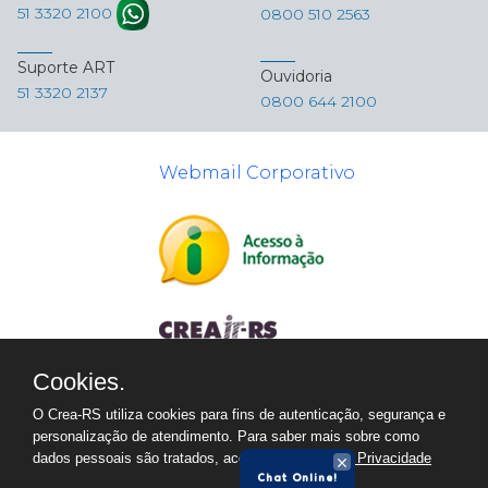
51 3320 2100
0800 510 2563
Suporte ART
Ouvidoria
51 3320 2137
0800 644 2100
Webmail Corporativo
Cookies.
O Crea-RS utiliza cookies para fins de autenticação, segurança e
personalização de atendimento. Para saber mais sobre como
dados pessoais são tratados, acesse a
Política de Privacidade
Chat Online!