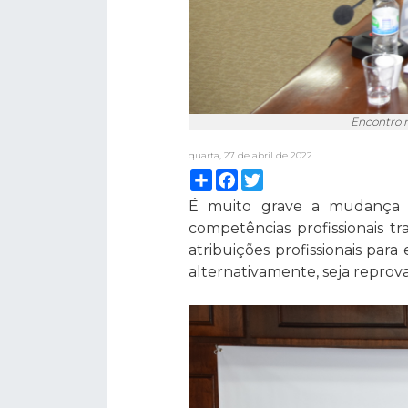
Encontro r
quarta, 27 de abril de 2022
Compartilhar
Facebook
Twitter
É muito grave a mudança pr
competências profissionais tr
atribuições profissionais par
alternativamente, seja reprova