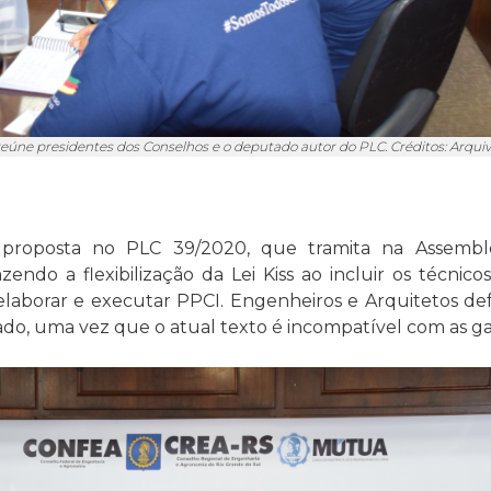
eúne presidentes dos Conselhos e o deputado autor do PLC. Créditos: Arqu
oposta no PLC 39/2020, que tramita na Assembleia
azendo a flexibilização da Lei Kiss ao incluir os técn
a elaborar e executar PPCI. Engenheiros e Arquitetos d
do, uma vez que o atual texto é incompatível com as garan