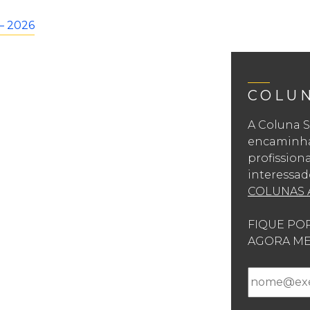
– 2026
COLU
A Coluna S
encaminhad
profission
interessad
COLUNAS 
FIQUE PO
AGORA ME