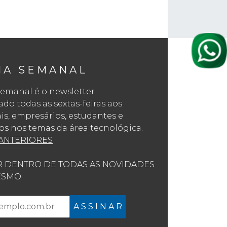
NA SEMANAL
emanal é o newsletter
o todas as sextas-feiras aos
ais, empresários, estudantes e
os nos temas da área tecnológica.
ANTERIORES
R DENTRO DE TODAS AS NOVIDADES
SMO:
A S S I N A R