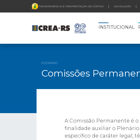
TRANSPARÊNCIA E PREPRESTAÇÃO DE CONTAS
LEGISLAÇÃO
INSTITUCIONAL
PLENÁRIO
Comissões Permanen
A Comissão Permanente é o ór
finalidade auxiliar o Plená
específico de caráter legal, 