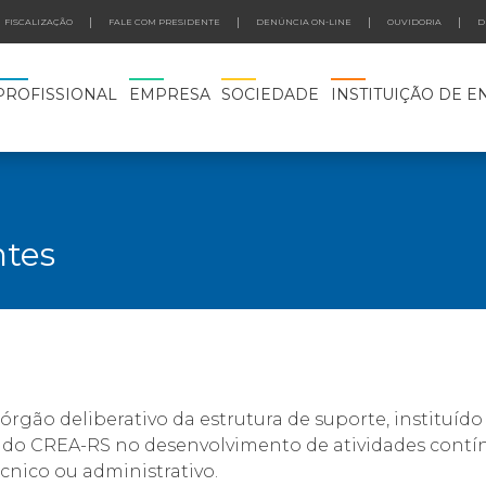
FISCALIZAÇÃO
FALE COM PRESIDENTE
DENÚNCIA ON-LINE
OUVIDORIA
D
PROFISSIONAL
EMPRESA
SOCIEDADE
INSTITUIÇÃO DE E
tes
gão deliberativo da estrutura de suporte, instituído
rio do CREA-RS no desenvolvimento de atividades cont
técnico ou administrativo.