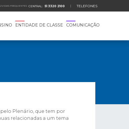
TELEFONES
ÚVIDAS FREQUENTES
CENTRAL:
51 3320 2100
NSINO
ENTIDADE DE CLASSE
COMUNICAÇÃO
 pelo Plenário, que tem por
ínuas relacionadas a um tema