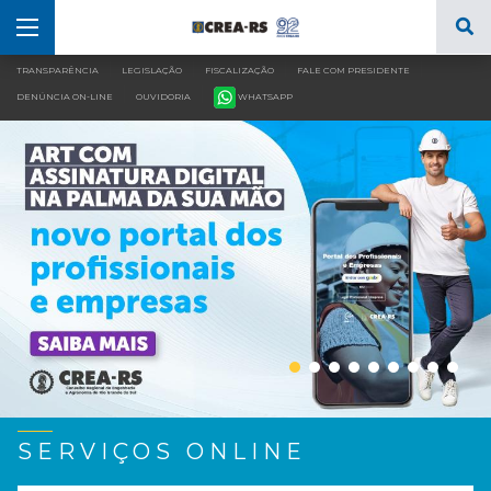
|
|
|
|
TRANSPARÊNCIA
LEGISLAÇÃO
FISCALIZAÇÃO
FALE COM PRESIDENTE
|
|
DENÚNCIA ON-LINE
OUVIDORIA
WHATSAPP
SERVIÇOS ONLINE