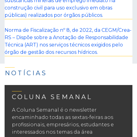
substâncias minerais de emprego imediato na
construção civil para uso exclusivo em obras
públicas) realizados por órgãos públicos.
Norma de Fiscalização nº 8, de 2022, da CEGM/Crea-
RS – Dispõe sobre a Anotação de Responsabilidade
Técnica (ART) nos serviços técnicos exigidos pelo
órgão de gestão dos recursos hídricos.
NOTÍCIAS
COLUNA SEMANAL
A Coluna Semanal é o newsletter
encaminhado todas as sextas-feiras aos
profissionais, empresários, estudantes e
interessados nos temas da área