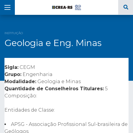
INSTITUIÇÃO
Geologia e Eng. Minas
Sigla:
CEGM
Grupo:
Engenharia
Modalidade:
Geologia e Minas
Quantidade de Conselheiros Titulares:
5
Composição:
Entidades de Classe:
APSG - Associação Profissional Sul-brasileira de
Geólogos