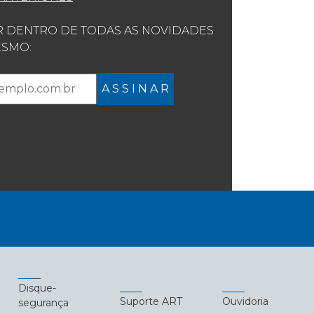
R DENTRO DE TODAS AS NOVIDADES
SMO:
A S S I N A R
Disque-
Suporte ART
Ouvidoria
segurança