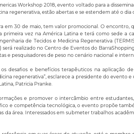
Americas Workshop 2018, evento voltado para a dissemin
ina regenerativa, estão abertas e se estendem até o dia 
ra em 30 de maio, tem valor promocional. O encontro, 
la primeira vez na América Latina e terá como sede a c
ngenharia de Tecidos e Medicina Regenerativa (TERMIS
 será realizado no Centro de Eventos do BarraShoppingS
stas e pesquisadores de peso no cenário nacional e intern
 os desafios e benefícios terapêuticos na aplicação d
icina regenerativa”, esclarece a presidente do evento
tina, Patricia Pranke.
ormações e promover o intercâmbio entre estudantes, p
ico e competência tecnológica, o evento propõe també
as da área. Interessados em submeter trabalhos acadêmi