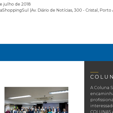
e julho de 2018
hoppingSul (Av. Diário de Notícias, 300 - Cristal, Porto 
COLU
A Coluna S
encaminhad
profission
interessad
COLUNAS 