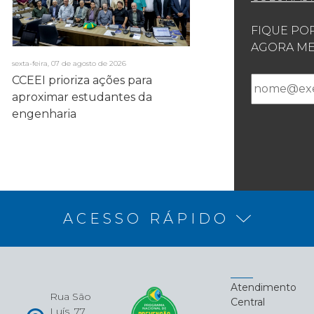
FIQUE PO
AGORA ME
sexta-feira, 07 de agosto de 2026
CCEEI prioriza ações para
aproximar estudantes da
engenharia
ACESSO RÁPIDO
Atendimento
Rua São
Central
Luís, 77