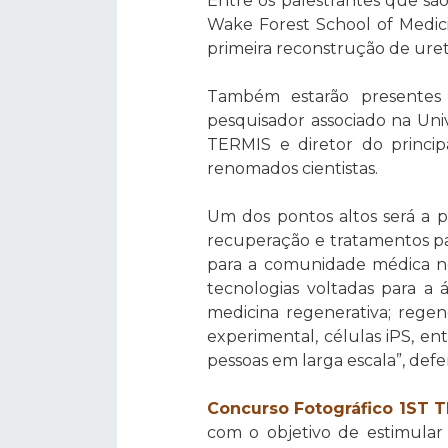
Entre os palestrantes que sã
Wake Forest School of Medici
primeira reconstrução de ure
Também estarão presentes 
pesquisador associado na Univ
TERMIS e diretor do princip
renomados cientistas.
Um dos pontos altos será a p
recuperação e tratamentos pa
para a comunidade médica no
tecnologias voltadas para a
medicina regenerativa; rege
experimental, células iPS, en
pessoas em larga escala”, def
Concurso Fotográfico 1S
com o objetivo de estimular e