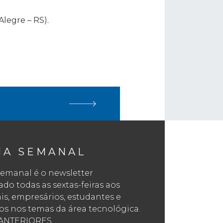
Alegre – RS).
NA SEMANAL
emanal é o newsletter
o todas as sextas-feiras aos
ais, empresários, estudantes e
os nos temas da área tecnológica.
ANTERIORES