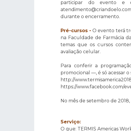
participar do evento e 
atendimento@criandoelo.com.
durante o encerramento.
Pré-cursos -
O evento terá trê
na Faculdade de Farmácia da
temas que os cursos contemp
avaliação celular.
Para conferir a programaçã
promocional —, é só acessar o 
http://www.termisamerica2018
https://www.facebook.com/ev
No mês de setembro de 2018, 
Serviço:
O que: TERMIS Americas Wor