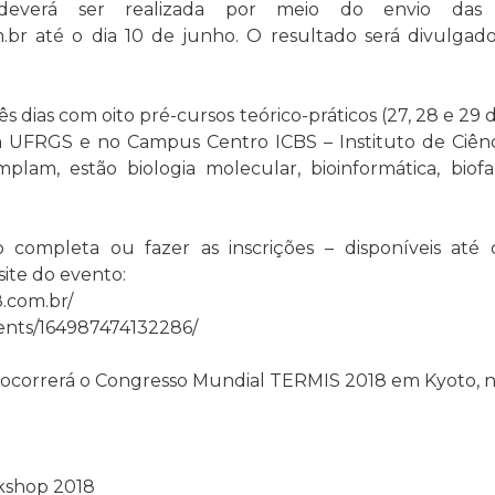
deverá ser realizada por meio do envio das f
br até o dia 10 de junho. O resultado será divulgado
s dias com oito pré-cursos teórico-práticos (27, 28 e 29 
 UFRGS e no Campus Centro ICBS – Instituto de Ciênc
lam, estão biologia molecular, bioinformática, biof
o completa ou fazer as inscrições – disponíveis até
site do evento:
.com.br/
ents/164987474132286/
ocorrerá o Congresso Mundial TERMIS 2018 em Kyoto, n
kshop 2018