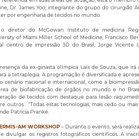
o referência em suas áreas de atuação, está o membro 
ne, Dr. James Yoo, integrante do grupo do cirurgião A
ter por engenharia de tecidos no mundo.
o diretor do McGowan Instituto de medicina Regen
ersity of Miami Miller School of Medicine, Francisco Ben
al centro de impressão 3D do Brasil, Jorge Vicente 
resença da ex-ginasta olímpica Laís de Souza, que irá
ra a tetraplegia. A programação é diversificada e apre
 cenário nacional e internacional, como a bioimpress
 área de biofabricação de órgãos no mundo e no Brasil
neração de tecidos com destaque para lesão raquimed
tre outros. “Todas estas tecnologias, mais cedo ou mais 
ende Patricia Pranke.
T TERMIS-AM WORKSHOP
– Durante o evento, será reali
 divulgar os registros fotográficos científicos. A insc