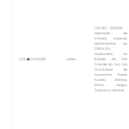
LEILÃO 01/2026 -
Alienação de
imóveis urbanos,
pertencentes ao
CREA-RS,
localizados no
LEIL�O 01/2026
Leilão
Estado do Rio
Grande do Sul, nos
municípios de
Carazinho, Passo
Fundo, Pelotas,
Porto Alegre,
Taquara e Vacaria