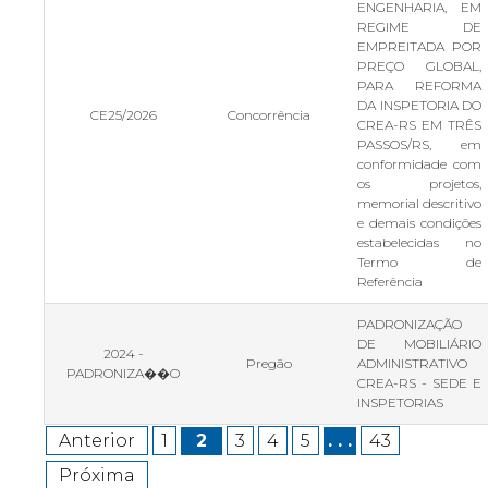
ENGENHARIA, EM
REGIME DE
EMPREITADA POR
PREÇO GLOBAL,
PARA REFORMA
DA INSPETORIA DO
CE25/2026
Concorrência
CREA-RS EM TRÊS
PASSOS/RS, em
conformidade com
os projetos,
memorial descritivo
e demais condições
estabelecidas no
Termo de
Referência
PADRONIZAÇÃO
DE MOBILIÁRIO
2024 -
Pregão
ADMINISTRATIVO
PADRONIZA��O
CREA-RS - SEDE E
INSPETORIAS
Anterior
1
2
3
4
5
. . .
43
Próxima