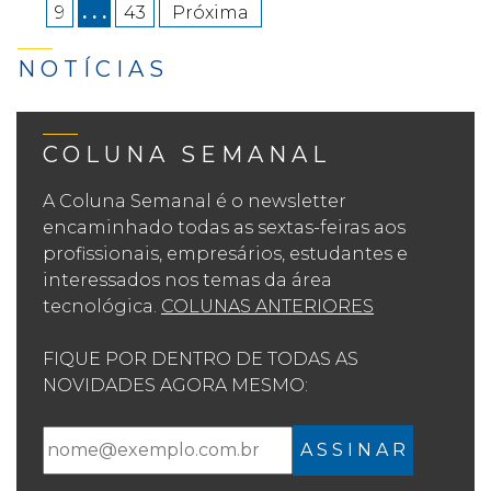
9
. . .
43
Próxima
NOTÍCIAS
COLUNA SEMANAL
A Coluna Semanal é o newsletter
encaminhado todas as sextas-feiras aos
profissionais, empresários, estudantes e
interessados nos temas da área
tecnológica.
COLUNAS ANTERIORES
FIQUE POR DENTRO DE TODAS AS
NOVIDADES AGORA MESMO:
A S S I N A R