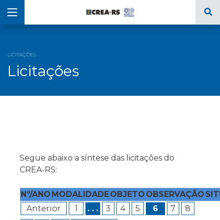
LICITAÇÕES
Licitações
Segue abaixo a síntese das licitações do
CREA-RS:
Nº/ANO
MODALIDADE
OBJETO
OBSERVAÇÃO
SI
Anterior
1
. . .
3
4
5
6
7
8